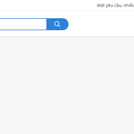
Một yêu cầu, nhiề
