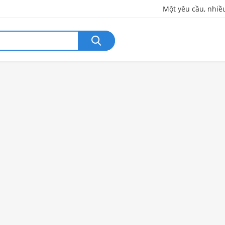
Một yêu cầu, nhiề
