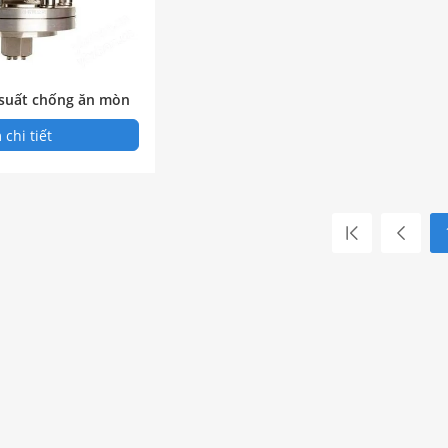
 suất chống ăn mòn
chi tiết